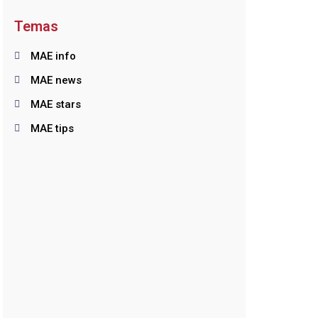
Temas
MAE info
MAE news
MAE stars
MAE tips