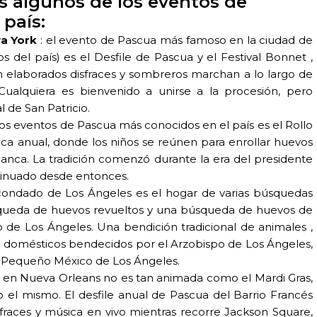
 algunos de los eventos de
país:
a York
: el evento de Pascua más famoso en la ciudad de
 del país) es el Desfile de Pascua y el Festival Bonnet ,
 elaborados disfraces y sombreros marchan a lo largo de
Cualquiera es bienvenido a unirse a la procesión, pero
 de San Patricio.
os eventos de Pascua más conocidos en el país es el Rollo
a anual, donde los niños se reúnen para enrollar huevos
anca. La tradición comenzó durante la era del presidente
ntinuado desde entonces.
condado de Los Ángeles es el hogar de varias búsquedas
squeda de huevos revueltos y una búsqueda de huevos de
 de Los Ángeles. Una bendición tradicional de animales ,
ja domésticos bendecidos por el Arzobispo de Los Ángeles,
 el Pequeño México de Los Ángeles.
a en Nueva Orleans no es tan animada como el Mardi Gras,
o el mismo. El desfile anual de Pascua del Barrio Francés
isfraces y música en vivo mientras recorre Jackson Square,