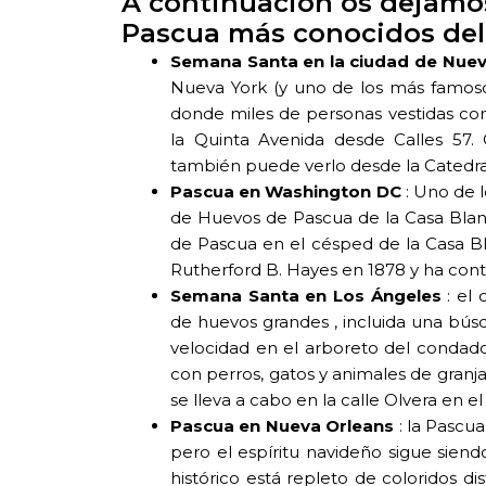
A continuación os dejamos
Pascua más conocidos del 
Semana Santa en la ciudad de Nuev
Nueva York (y uno de los más famosos
donde miles de personas vestidas con
la Quinta Avenida desde Calles 57. 
también puede verlo desde la Catedral
Pascua en Washington DC
: Uno de l
de Huevos de Pascua de la Casa Blanc
de Pascua en el césped de la Casa Bl
Rutherford B. Hayes en 1878 y ha co
Semana Santa en Los Ángeles
: el 
de huevos grandes , incluida una bú
velocidad en el arboreto del condado
con perros, gatos y animales de gran
se lleva a cabo en la calle Olvera en
Pascua en Nueva Orleans
: la Pascu
pero el espíritu navideño sigue siend
histórico está repleto de coloridos d