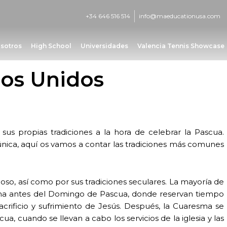
+34 646 516 514
info@maeducationusa.com
sotros
High School
Universidades
Valencia Tennis Showcase
dos Unidos
 sus propias tradiciones a la hora de celebrar la Pascua.
nica, aquí os vamos a contar las tradiciones más comunes
gioso, así como por sus tradiciones seculares. La mayoría de
resma antes del Domingo de Pascua, donde reservan tiempo
acrificio y sufrimiento de Jesús. Después, la Cuaresma se
, cuando se llevan a cabo los servicios de la iglesia y las