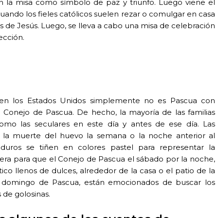
 la misa como símbolo de paz y triunfo. Luego viene el
cuando los fieles católicos suelen rezar o comulgar en casa
 de Jesús. Luego, se lleva a cabo una misa de celebración
ección.
a en los Estados Unidos simplemente no es Pascua con
el Conejo de Pascua. De hecho, la mayoría de las familias
 como las seculares en este día y antes de ese día. Las
 la muerte del huevo la semana o la noche anterior al
ros se tiñen en colores pastel para representar la
era para que el Conejo de Pascua el sábado por la noche,
co llenos de dulces, alrededor de la casa o el patio de la
el domingo de Pascua, están emocionados de buscar los
 de golosinas.