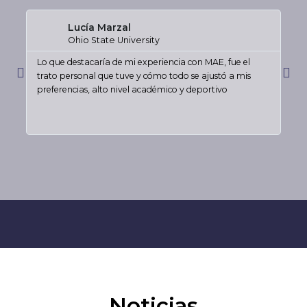
Leer
más
Lucía Marzal
Ohio State University
Lo que destacaría de mi experiencia con MAE, fue el
El 
Anterior
Sig
trato personal que tuve y cómo todo se ajustó a mis
ver
preferencias, alto nivel académico y deportivo
rec
vue
Noticias