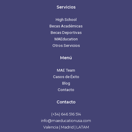
e
t
t
t
b
a
t
u
Servicios
o
g
e
b
o
r
r
e
k
a
High School
m
Becas Académicas
Becas Deportivas
MAEducation
Otros Servicios
Menú
MAE Team
Casos de Éxito
Blog
Contacto
Contacto
(+34) 646 516 514
info@maeducationusa.com
Valencia | Madrid | LATAM