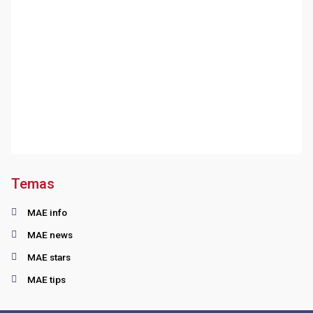
Temas
MAE info
MAE news
MAE stars
MAE tips