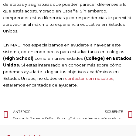
de etapas y asignaturas que pueden parecer diferentes a lo
que estás acostumbrado en España. Sin embargo,
comprender estas diferencias y correspondencias te permitirá
aprovechar al máximo tu experiencia educativa en Estados
Unidos.
En MAE, nos especializamos en ayudarte a navegar este
sistema, obteniendo becas para estudiar tanto en colegios
(High School)
como en universidades
(College) en Estados
Unidos.
Si estás interesado en conocer más sobre cómo
podemos ayudarte a lograr tus objetivos académicos en
Estados Unidos, no dudes en
contactar con nosotros
,
estaremos encantados de ayudarte.
Ant
ANTERIOR
SIGUIENTE
Crónica del Torneo de Golf en Panorámica Club de Golf
¿Cuándo comienza el año escolar en USA?