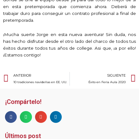
en esta pretemporada que comienza ahora. Deberá de
trabajar duro para conseguir un contrato profesional a final de
pretemporada.
¡Mucha suerte Jorge en esta nueva aventura! Sin duda, nos
has hecho disfrutar desde el otro lado del charco de todos tus
éxitos durante todos tus años de college. Asi que, ¡a por ello!
¡Estamos contigo!
Ant
ANTERIOR
SIGUIENTE
10 tradiciones navideñas en EE. UU.
Éxito en Feria Aula 2020
¡Compártelo!
Últimos post