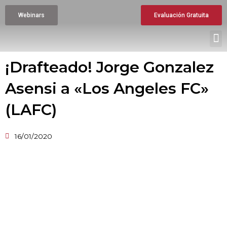
Ir
Webinars
Evaluación Gratuita
al
contenido
M
¡Drafteado! Jorge Gonzalez
Asensi a «Los Angeles FC»
(LAFC)
16/01/2020