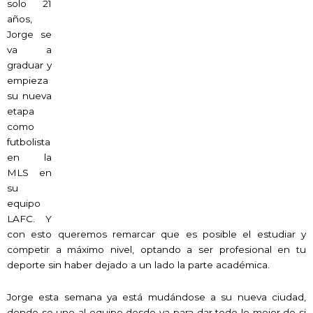
solo 21
años,
Jorge se
va a
graduar y
empieza
su nueva
etapa
como
futbolista
en la
MLS en
su
equipo
LAFC. Y
con esto queremos remarcar que es posible el estudiar y
competir a máximo nivel, optando a ser profesional en tu
deporte sin haber dejado a un lado la parte académica.
Jorge esta semana ya está mudándose a su nueva ciudad,
donde se une al equipo desde ya para dar todo lo mejor de si