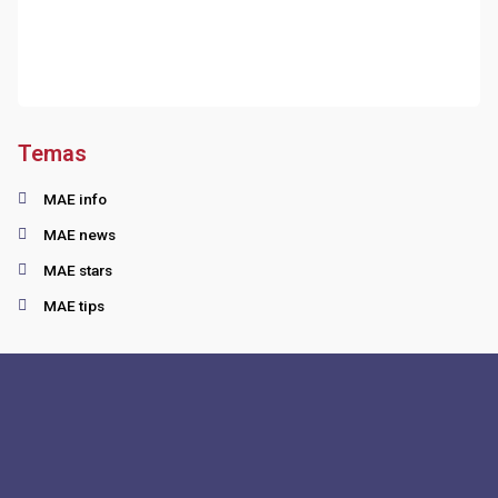
Temas
MAE info
MAE news
MAE stars
MAE tips