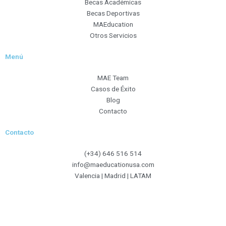
Becas Académicas
o
r
r
e
Becas Deportivas
k
a
MAEducation
m
Otros Servicios
Menú
MAE Team
Casos de Éxito
Blog
Contacto
Contacto
(+34) 646 516 514
info@maeducationusa.com
Valencia | Madrid | LATAM