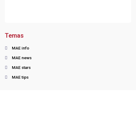
Temas
MAE info
MAE news
MAE stars
MAE tips