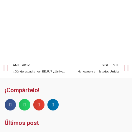
Ant
ANTERIOR
SIGUIENTE
¿Dónde estudiar en EEUU? ¿Universidad, college o junior college?
Halloween en Estados Unidos
¡Compártelo!
Últimos post