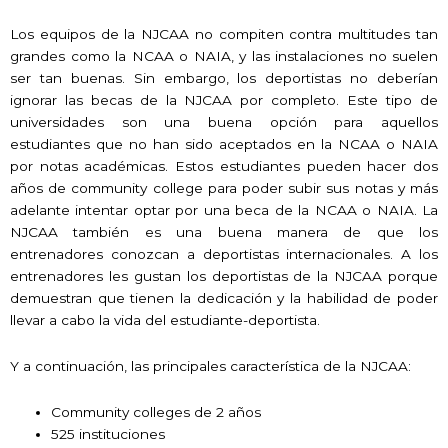
Los equipos de la NJCAA no compiten contra multitudes tan
grandes como la NCAA o NAIA, y las instalaciones no suelen
ser tan buenas. Sin embargo, los deportistas no deberían
ignorar las becas de la NJCAA por completo. Este tipo de
universidades son una buena opción para aquellos
estudiantes que no han sido aceptados en la NCAA o NAIA
por notas académicas. Estos estudiantes pueden hacer dos
años de community college para poder subir sus notas y más
adelante intentar optar por una beca de la NCAA o NAIA. La
NJCAA también es una buena manera de que los
entrenadores conozcan a deportistas internacionales. A los
entrenadores les gustan los deportistas de la NJCAA porque
demuestran que tienen la dedicación y la habilidad de poder
llevar a cabo la vida del estudiante-deportista.
Y a continuación, las principales característica de la NJCAA:
Community colleges de 2 años
525 instituciones