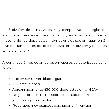
La 1ª división de la NCAA es muy competitiva. Las reglas de
elegibilidad para esta división son muy estrictas, por lo que la
mayoría de los deportistas internacionales suelen jugar en 2ª
división. También es posible empezar en 2ª división y después
subir a jugar a 1ª.
A continuación os dejamos las principales características de la
NCAA:
Suelen ser universidades grandes
281 instituciones
Aproximadamente 450.000 deportistas en la NCAA
Regulaciones estrictas sobre el contacto entre
jugadores y entrenadores
Requisitos muy estrictos para jugar en 1ª división