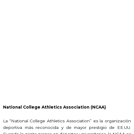
National College Athletics Association (NCAA)
La “National College Athletics Association” es la organización
deportiva más reconocida y de mayor prestigio de EE.UU.
Cuando la gente piensa en deportes universitarios, la NCAA es