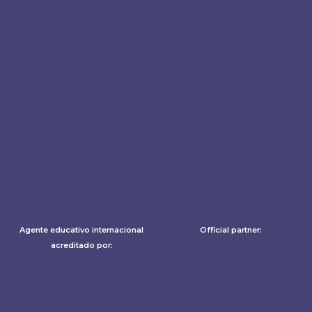
Agente educativo internacional
Official partner:
acreditado por: