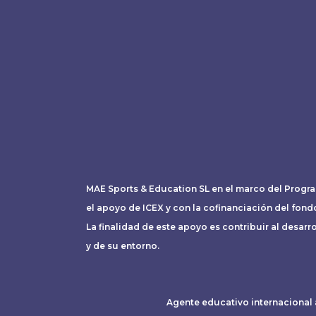
e
t
t
t
b
a
t
u
o
g
e
b
o
r
r
e
k
a
m
MAE Sports & Education SL en el marco del Progr
el apoyo de ICEX y con la cofinanciación del fon
La finalidad de este apoyo es contribuir al desarr
y de su entorno.
Agente educativo internacional 