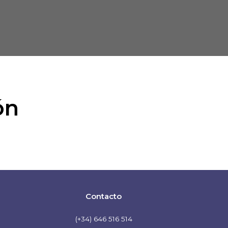
ón
Contacto
(+34) 646 516 514