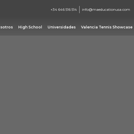
+34 646 516 514
info@maeducationusa.com
sotros
High School
Universidades
Valencia Tennis Showcase