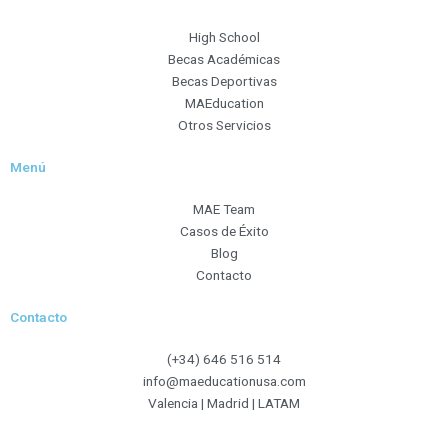
e
t
t
t
b
a
t
u
High School
o
g
e
b
Becas Académicas
o
r
r
e
Becas Deportivas
k
a
MAEducation
m
Otros Servicios
Menú
MAE Team
Casos de Éxito
Blog
Contacto
Contacto
(+34) 646 516 514
info@maeducationusa.com
Valencia | Madrid | LATAM