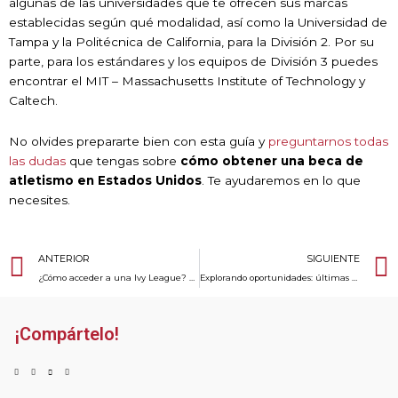
algunas de las universidades que te ofrecen sus marcas
establecidas según qué modalidad, así como la Universidad de
Tampa y la Politécnica de California, para la División 2. Por su
parte, para los estándares y los equipos de División 3 puedes
encontrar el MIT – Massachusetts Institute of Technology y
Caltech.
No olvides prepararte bien con esta guía y
preguntarnos todas
las dudas
que tengas sobre
cómo obtener una beca de
atletismo en Estados Unidos
. Te ayudaremos en lo que
necesites.
Ant
ANTERIOR
SIGUIENTE
¿Cómo acceder a una Ivy League? La guía definitiva de todo lo que tienes que saber
Explorando oportunidades: últimas opciones universitarias para el otoño 2024
¡Compártelo!