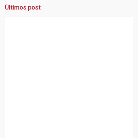
Últimos post
P
M
a
Le